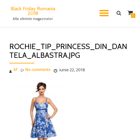
Black Friday Romania
2018
TOGGL
Skip
0
Afla ofertele magazinelor
to
content
NAVIG
ROCHIE_TIP_PRINCESS_DIN_DAN
TELA_ALBASTRA.JPG
bf
No comments
iunie 22, 2018