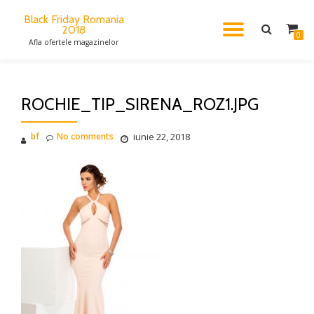
Black Friday Romania
2018
TOGGL
Skip
0
Afla ofertele magazinelor
to
content
NAVIG
ROCHIE_TIP_SIRENA_ROZ1.JPG
bf
No comments
iunie 22, 2018