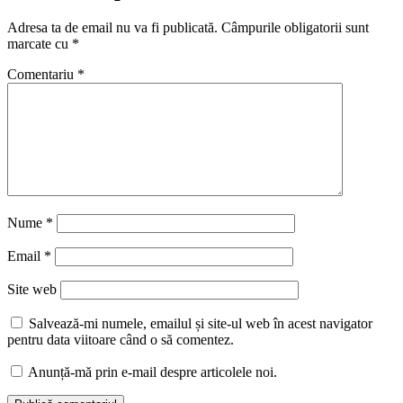
Adresa ta de email nu va fi publicată.
Câmpurile obligatorii sunt
marcate cu
*
Comentariu
*
Nume
*
Email
*
Site web
Salvează-mi numele, emailul și site-ul web în acest navigator
pentru data viitoare când o să comentez.
Anunță-mă prin e-mail despre articolele noi.