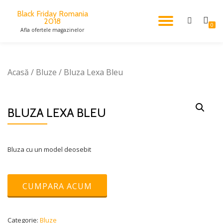
Black Friday Romania
2018
TOGGL
Skip
0
Afla ofertele magazinelor
to
content
NAVIG
Acasă
/
Bluze
/ Bluza Lexa Bleu
BLUZA LEXA BLEU
Bluza cu un model deosebit
CUMPARA ACUM
Categorie:
Bluze