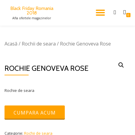
Black Friday Romania
2018
TOGGL
Skip
0
Afla ofertele magazinelor
to
content
NAVIG
Acasă
/
Rochii de seara
/ Rochie Genoveva Rose
ROCHIE GENOVEVA ROSE
Rochie de seara
CUMPARA ACUM
Categorie:
Rochii de seara