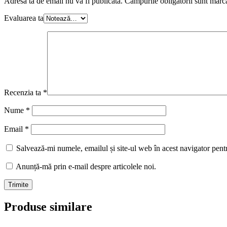
Adresa ta de email nu va fi publicată.
Câmpurile obligatorii sunt marc
Evaluarea ta
Recenzia ta
*
Nume
*
Email
*
Salvează-mi numele, emailul și site-ul web în acest navigator pent
Anunță-mă prin e-mail despre articolele noi.
Produse similare